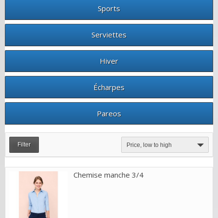
Sports
Serviettes
Hiver
Écharpes
Pareos
Filter
Price, low to high
Chemise manche 3/4