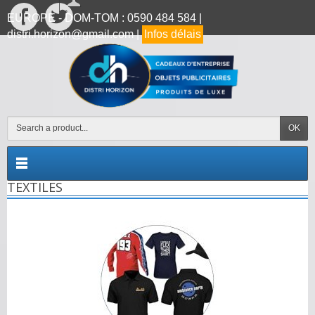
EUROPE - DOM-TOM : 0590 484 584 |
distri.horizon@gmail.com |
Infos délais
OK
TEXTILES