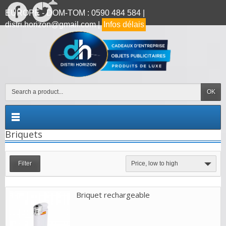
EUROPE - DOM-TOM : 0590 484 584 |
distri.horizon@gmail.com |
Infos délais
OK
Briquets
Filter
Price, low to high
Briquet rechargeable