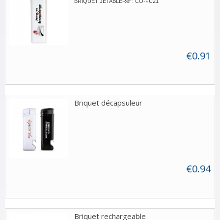
BRIQUET JETABLERéf : CO-FU21
€0.91
Briquet décapsuleur
€0.94
Briquet rechargeable