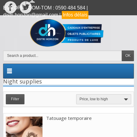
EUROPE - DOM-TOM : 0590 484 584 |
distri.horizon@gmail.com |
Infos délais
OK
Night supplies
Filter
Price, low to high
Tatouage temporaire