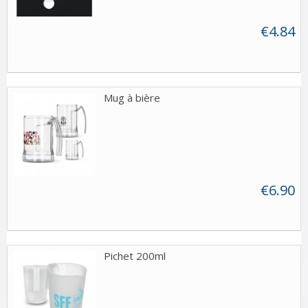
€4.84
Mug à bière
€6.90
Pichet 200ml