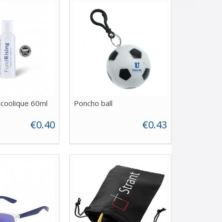
lcoolique 60ml
Poncho ball
€0.40
€0.43