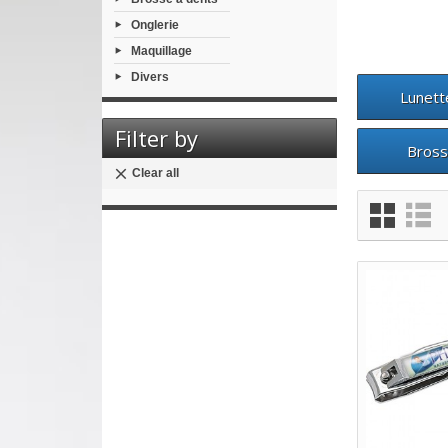
Onglerie
Maquillage
Divers
Lunett
Filter by
Bross
Clear all