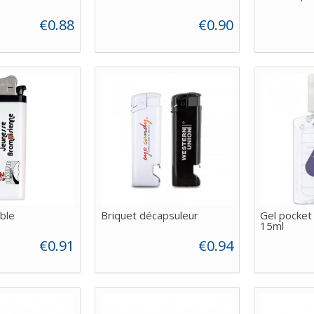
€0.88
€0.90
able
Briquet décapsuleur
Gel pocket
15ml
€0.91
€0.94