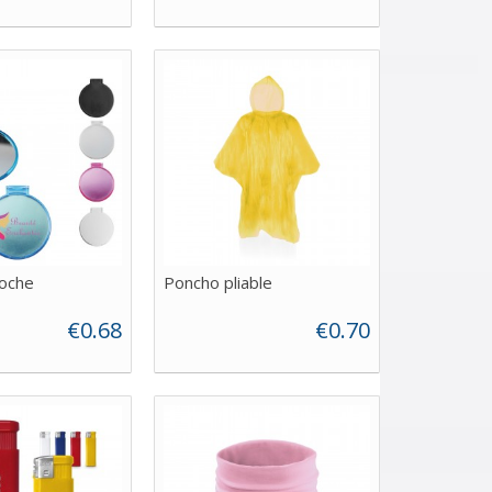
poche
Poncho pliable
€0.68
€0.70