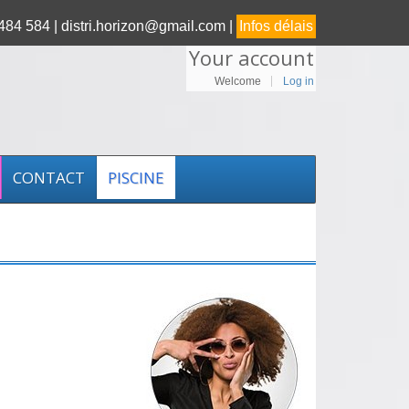
84 584 |
distri.horizon@gmail.com |
Infos délais
Your account
Welcome
Log in
CONTACT
PISCINE