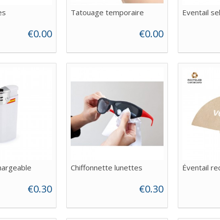
es
Tatouage temporaire
Eventail sel
€0.00
€0.00
hargeable
Chiffonnette lunettes
Éventail re
€0.30
€0.30