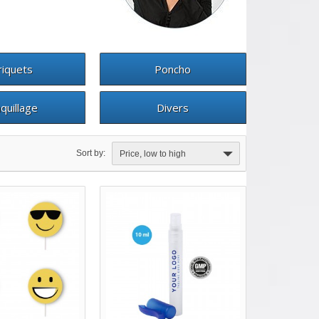
riquets
Poncho
quillage
Divers
Sort by:
Price, low to high