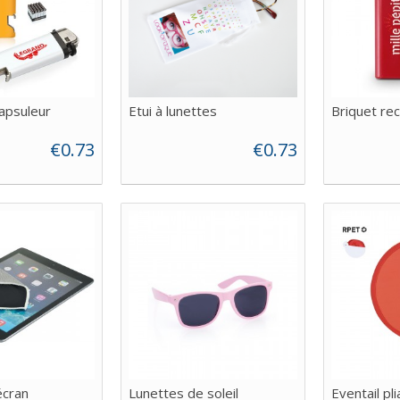
apsuleur
Etui à lunettes
Briquet re
€0.73
€0.73
écran
Lunettes de soleil
Eventail pli