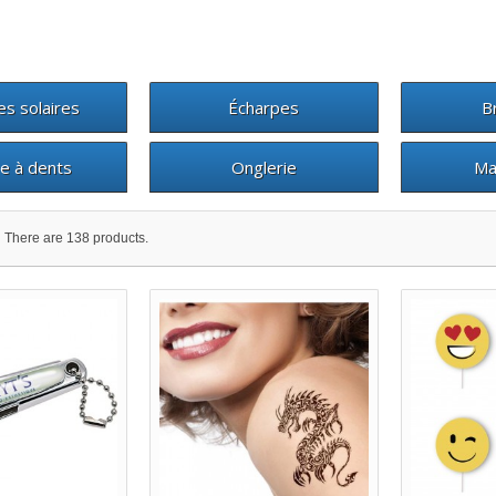
es solaires
Écharpes
B
e à dents
Onglerie
Ma
There are 138 products.