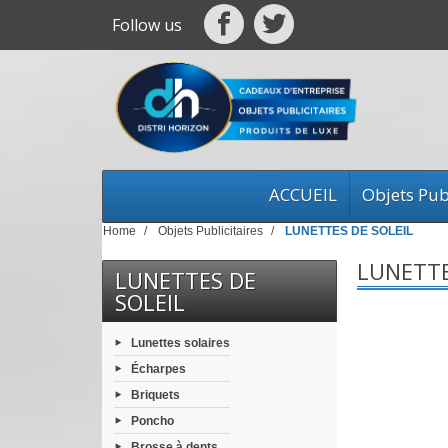
Follow us
ACCUEIL
Objets Publ
Home
Objets Publicitaires
LUNETTES DE SOLEIL
LUNETTE
LUNETTES DE
SOLEIL
Lunettes solaires
Écharpes
Briquets
Poncho
Brosse à dents