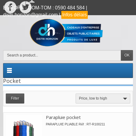
EUROPE - DOM-TOM : 0590 484 584 |
distri.horizon@gmail.com |
Infos délais
OK
Pocket
Filter
Price, low to high
Parapluie pocket
PARAPLUIE PLIABLE Réf : RT-R100211